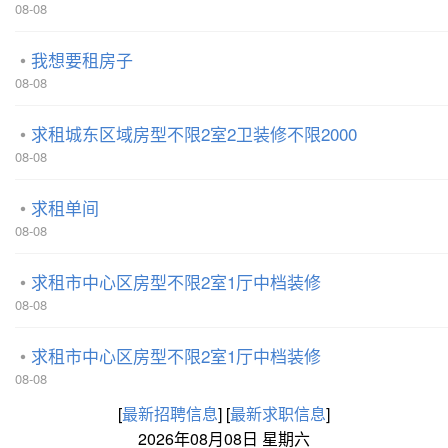
08-08
我想要租房子
08-08
求租城东区域房型不限2室2卫装修不限2000
08-08
求租单间
08-08
求租市中心区房型不限2室1厅中档装修
08-08
求租市中心区房型不限2室1厅中档装修
08-08
[
最新招聘信息
]
[
最新求职信息
]
2026年08月08日 星期六