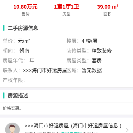
10.80万元
1
室
1
厅
1
卫
39.00 m
2
售价
房型
面积
二手房源信息
单价：
元/m
楼层：
4 楼/层
2
朝向：
朝南
装修类型：
精致装修
房屋年代：
年
房屋类型：
套房
联系人：
×××海门市好运房屋
区域：
暂无数据
产权年限：
房源描述
价格实惠。
×××海门市好运房屋
(海门市好运房屋信息 )