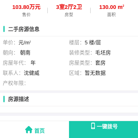
103.80万元
3
室
2
厅
2
卫
130.00 m
2
售价
房型
面积
二手房源信息
单价：
元/m
楼层：
5 楼/层
2
朝向：
朝南
装修类型：
毛坯房
房屋年代：
年
房屋类型：
套房
联系人：
沈健威
区域：
暂无数据
产权年限：
房源描述
沈健威
(鼎丰房产通源店店长 )
一键拨号
首页
联系时请说明是在
海门房产网
看到的！