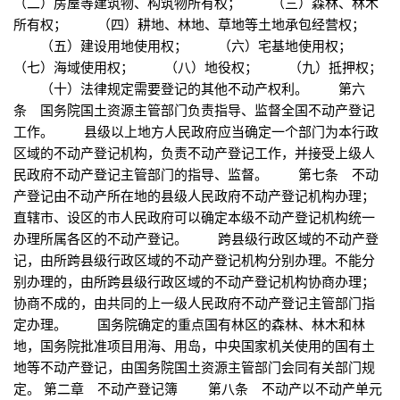
（二）房屋等建筑物、构筑物所有权； （三）森林、林木
所有权； （四）耕地、林地、草地等土地承包经营权；
（五）建设用地使用权； （六）宅基地使用权；
（七）海域使用权； （八）地役权； （九）抵押权；
（十）法律规定需要登记的其他不动产权利。 第六
条 国务院国土资源主管部门负责指导、监督全国不动产登记
工作。 县级以上地方人民政府应当确定一个部门为本行政
区域的不动产登记机构，负责不动产登记工作，并接受上级人
民政府不动产登记主管部门的指导、监督。 第七条 不动
产登记由不动产所在地的县级人民政府不动产登记机构办理；
直辖市、设区的市人民政府可以确定本级不动产登记机构统一
办理所属各区的不动产登记。 跨县级行政区域的不动产登
记，由所跨县级行政区域的不动产登记机构分别办理。不能分
别办理的，由所跨县级行政区域的不动产登记机构协商办理；
协商不成的，由共同的上一级人民政府不动产登记主管部门指
定办理。 国务院确定的重点国有林区的森林、林木和林
地，国务院批准项目用海、用岛，中央国家机关使用的国有土
地等不动产登记，由国务院国土资源主管部门会同有关部门规
定。 第二章 不动产登记簿 第八条 不动产以不动产单元