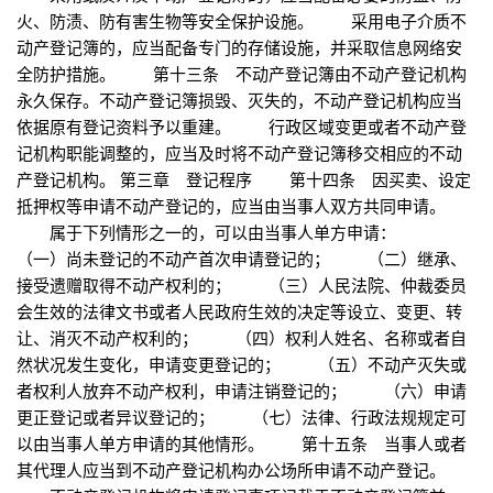
火、防渍、防有害生物等安全保护设施。 采用电子介质不
动产登记簿的，应当配备专门的存储设施，并采取信息网络安
全防护措施。 第十三条 不动产登记簿由不动产登记机构
永久保存。不动产登记簿损毁、灭失的，不动产登记机构应当
依据原有登记资料予以重建。 行政区域变更或者不动产登
记机构职能调整的，应当及时将不动产登记簿移交相应的不动
产登记机构。 第三章 登记程序 第十四条 因买卖、设定
抵押权等申请不动产登记的，应当由当事人双方共同申请。
属于下列情形之一的，可以由当事人单方申请：
（一）尚未登记的不动产首次申请登记的； （二）继承、
接受遗赠取得不动产权利的； （三）人民法院、仲裁委员
会生效的法律文书或者人民政府生效的决定等设立、变更、转
让、消灭不动产权利的； （四）权利人姓名、名称或者自
然状况发生变化，申请变更登记的； （五）不动产灭失或
者权利人放弃不动产权利，申请注销登记的； （六）申请
更正登记或者异议登记的； （七）法律、行政法规规定可
以由当事人单方申请的其他情形。 第十五条 当事人或者
其代理人应当到不动产登记机构办公场所申请不动产登记。