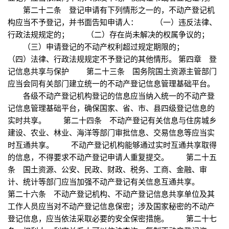
第二十二条 登记申请有下列情形之一的，不动产登记机
构应当不予登记，并书面告知申请人： （一）违反法律、
行政法规规定的； （二）存在尚未解决的权属争议的；
（三）申请登记的不动产权利超过规定期限的；
（四）法律、行政法规规定不予登记的其他情形。 第四章 登
记信息共享与保护 第二十三条 国务院国土资源主管部门
应当会同有关部门建立统一的不动产登记信息管理基础平台。
各级不动产登记机构登记的信息应当纳入统一的不动产登
记信息管理基础平台，确保国家、省、市、县四级登记信息的
实时共享。 第二十四条 不动产登记有关信息与住房城乡
建设、农业、林业、海洋等部门审批信息、交易信息等应当实
时互通共享。 不动产登记机构能够通过实时互通共享取得
的信息，不得要求不动产登记申请人重复提交。 第二十五
条 国土资源、公安、民政、财政、税务、工商、金融、审
计、统计等部门应当加强不动产登记有关信息互通共享。
第二十六条 不动产登记机构、不动产登记信息共享单位及其
工作人员应当对不动产登记信息保密；涉及国家秘密的不动产
登记信息，应当依法采取必要的安全保密措施。 第二十七