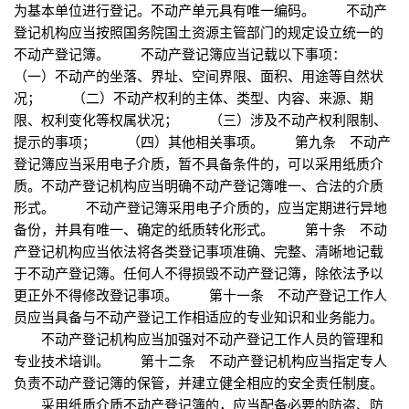
为基本单位进行登记。不动产单元具有唯一编码。 不动产
登记机构应当按照国务院国土资源主管部门的规定设立统一的
不动产登记簿。 不动产登记簿应当记载以下事项：
（一）不动产的坐落、界址、空间界限、面积、用途等自然状
况； （二）不动产权利的主体、类型、内容、来源、期
限、权利变化等权属状况； （三）涉及不动产权利限制、
提示的事项； （四）其他相关事项。 第九条 不动产
登记簿应当采用电子介质，暂不具备条件的，可以采用纸质介
质。不动产登记机构应当明确不动产登记簿唯一、合法的介质
形式。 不动产登记簿采用电子介质的，应当定期进行异地
备份，并具有唯一、确定的纸质转化形式。 第十条 不动
产登记机构应当依法将各类登记事项准确、完整、清晰地记载
于不动产登记簿。任何人不得损毁不动产登记簿，除依法予以
更正外不得修改登记事项。 第十一条 不动产登记工作人
员应当具备与不动产登记工作相适应的专业知识和业务能力。
不动产登记机构应当加强对不动产登记工作人员的管理和
专业技术培训。 第十二条 不动产登记机构应当指定专人
负责不动产登记簿的保管，并建立健全相应的安全责任制度。
采用纸质介质不动产登记簿的，应当配备必要的防盗、防