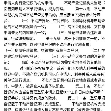
申请人向有登记权的机构申请。 不动产登记机构未当场书
面告知申请人不予受理的，视为受理。 第十八条 不动产
登记机构受理不动产登记申请的，应当按照下列要求进行查
验： （一）不动产界址、空间界限、面积等材料与申请登
记的不动产状况是否一致； （二）有关证明材料、文件与
申请登记的内容是否一致； （三）登记申请是否违反法
律、行政法规规定。 第十九条 属于下列情形之一的，不
动产登记机构可以对申请登记的不动产进行实地查看：
（一）房屋等建筑物、构筑物所有权首次登记； （二）在
建建筑物抵押权登记； （三）因不动产灭失导致的注销登
记； （四）不动产登记机构认为需要实地查看的其他情
形。 对可能存在权属争议，或者可能涉及他人利害关系的
登记申请，不动产登记机构可以向申请人、利害关系人或者有
关单位进行调查。 不动产登记机构进行实地查看或者调查
时，申请人、被调查人应当予以配合。 第二十条 不动产
登记机构应当自受理登记申请之日起30个工作日内办结不动产
登记手续，法律另有规定的除外。 第二十一条 登记事项
自记载于不动产登记簿时完成登记。 不动产登记机构完成
登记，应当依法向申请人核发不动产权属证书或者登记证明。