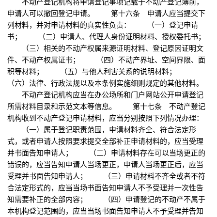
不动产登记机构将申请登记事项记载于不动产登记簿前，
申请人可以撤回登记申请。 第十六条 申请人应当提交下
列材料，并对申请材料的真实性负责： （一）登记申请
书； （二）申请人、代理人身份证明材料、授权委托书；
（三）相关的不动产权属来源证明材料、登记原因证明文
件、不动产权属证书； （四）不动产界址、空间界限、面
积等材料； （五）与他人利害关系的说明材料；
（六）法律、行政法规以及本条例实施细则规定的其他材料。
不动产登记机构应当在办公场所和门户网站公开申请登记
所需材料目录和示范文本等信息。 第十七条 不动产登记
机构收到不动产登记申请材料，应当分别按照下列情况办理：
（一）属于登记职责范围，申请材料齐全、符合法定形
式，或者申请人按照要求提交全部补正申请材料的，应当受理
并书面告知申请人； （二）申请材料存在可以当场更正的
错误的，应当告知申请人当场更正，申请人当场更正后，应当
受理并书面告知申请人； （三）申请材料不齐全或者不符
合法定形式的，应当当场书面告知申请人不予受理并一次性告
知需要补正的全部内容； （四）申请登记的不动产不属于
本机构登记范围的，应当当场书面告知申请人不予受理并告知